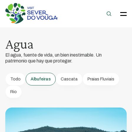
Couto
Agua
de
Esteves/Ribeiradio
El agua, fuente de vida, un bien inestimable. Un
Embalse
patrimonio que hay que proteger.
Ofrece
un
Todo
Albufeiras
Cascata
Praias Fluviais
paisaje
Rio
impresionante
para
la
verdadera
contemplación.