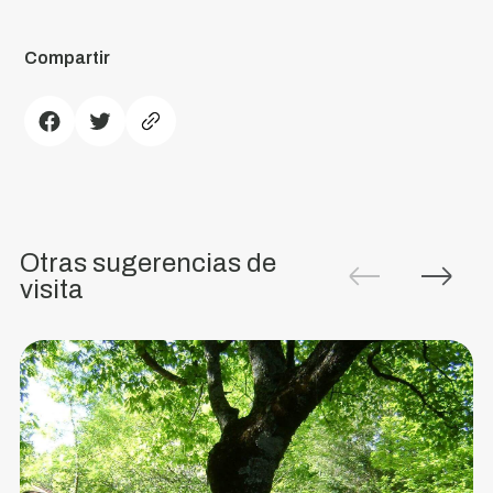
Compartir
Serra
do
Arestal
Ofrece
un
Otras sugerencias de
paisaje
visita
único.