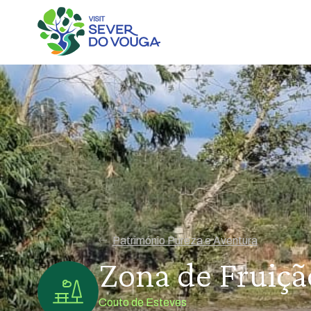
Património Pureza e Aventura
Zona de Fruiçã
Couto de Esteves