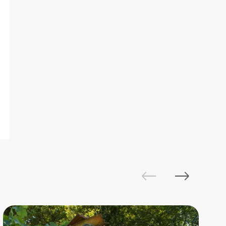
PR9
-
Trilho
dos
Moinhos
7
700
m