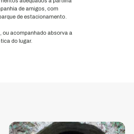
mentos adequados à partilha
do
mpanhia de amigos, com
 parque de estacionamento.
Braçal
-
o, ou acompanhado absorva a
Antiga
tica do lugar.
Linha
das
Vagonetes
A
Antiga
Linha
Das
Vagonetes
é
como