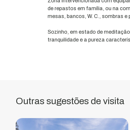
Zona intervencionada com equipa
de repastos em família, ou na co
mesas, bancos, W. C., sombras e
Grande
Sozinho, em estado de meditaçã
Rota
tranquilidade e a pureza caracterís
das
Montanhas
Mágicas
Marca
turística
territorial
Outras sugestões de visita
sustentada
na
Carta
Europeia