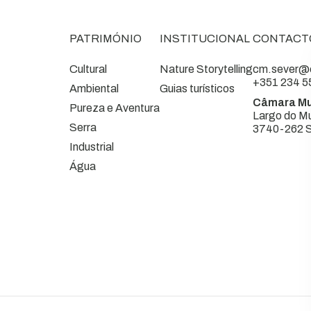
PATRIMÓNIO
INSTITUCIONAL
CONTACT
Cultural
Nature Storytelling
cm.sever@c
+351 234 5
Ambiental
Guias turísticos
Câmara Mu
Pureza e Aventura
Largo do Mu
Serra
3740-262 S
Industrial
Água