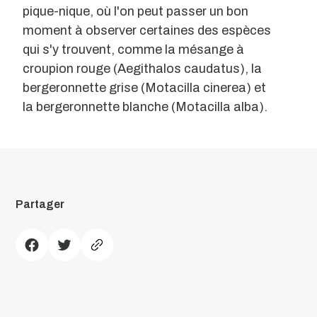
pique-nique, où l'on peut passer un bon
moment à observer certaines des espèces
qui s'y trouvent, comme la mésange à
croupion rouge (Aegithalos caudatus), la
bergeronnette grise (Motacilla cinerea) et
la bergeronnette blanche (Motacilla alba).
Partager
Couto
de
Esteves/Ribeiradio
Reservoir
Il