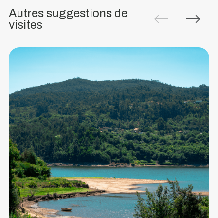
offre
Autres suggestions de
des
visites
paysages
époustouflants
pour
une
véritable
contemplation
!