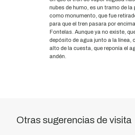
nubes de humo, es un tramo de la 
como monumento, que fue retirado
para que el tren pasara por encima 
Fontelas. Aunque ya no existe, qu
Antigua
depósito de agua junto a la línea,
estación
alto de la cuesta, que reponía el a
de
andén.
Paradela
do
Vouga
Paradela
es
tierra
Otras sugerencias de visita
vieja.
La