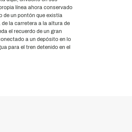
propia línea ahora conservado
 de un pontón que existía
de la carretera a la altura de
eda el recuerdo de un gran
 conectado a un depósito en lo
gua para el tren detenido en el
Túneles
ferroviarios
Los
túneles
de
las
líneas