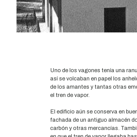
Uno de los vagones tenía una ranu
así se volcaban en papel los anhelo
de los amantes y tantas otras emo
el tren de vapor.
El edificio aún se conserva en buen
fachada de un antiguo almacén d
carbón y otras mercancías. Tambi
en que el tren de vapor llegaba has