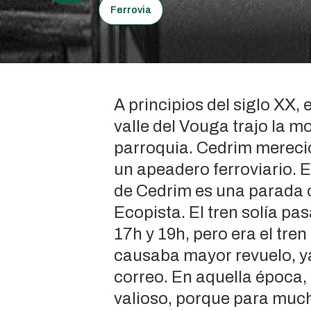
Ferrovia
A principios del siglo XX, e
valle del Vouga trajo la m
parroquia. Cedrim mereció
un apeadero ferroviario. E
de Cedrim es una parada o
Ecopista. El tren solía pas
17h y 19h, pero era el tren
causaba mayor revuelo, ya 
correo. En aquella época,
valioso, porque para much